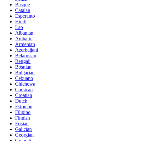
Basque
Catalan
Esperanto
Hindi
Lao
Albanian
Amharic
Armenian
Azerbaijani
Belarusian
Bengali
Bosnian
Bulgarian
Cebuano
Chichewa
Corsican
Croatian
Dutch
Estonian
Filipino
Finnish
Frisian
Galician
Georgian
Gujarati