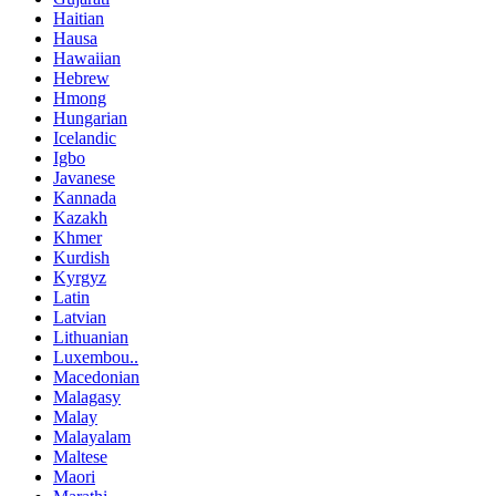
Haitian
Hausa
Hawaiian
Hebrew
Hmong
Hungarian
Icelandic
Igbo
Javanese
Kannada
Kazakh
Khmer
Kurdish
Kyrgyz
Latin
Latvian
Lithuanian
Luxembou..
Macedonian
Malagasy
Malay
Malayalam
Maltese
Maori