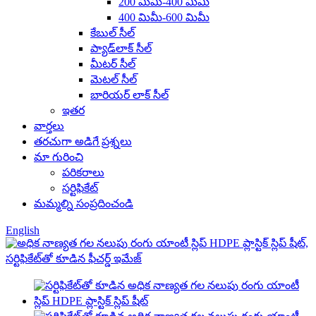
200 మిమీ-400 మిమీ
400 మిమీ-600 మిమీ
కేబుల్ సీల్
ప్యాడ్‌లాక్ సీల్
మీటర్ సీల్
మెటల్ సీల్
బారియర్ లాక్ సీల్
ఇతర
వార్తలు
తరచుగా అడిగే ప్రశ్నలు
మా గురించి
పరికరాలు
సర్టిఫికేట్
మమ్మల్ని సంప్రదించండి
English