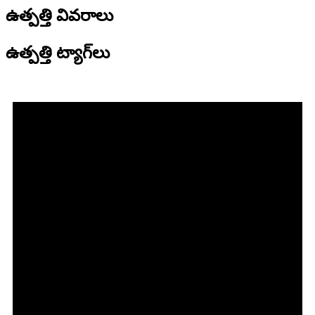
ఉత్పత్తి వివరాలు
ఉత్పత్తి ట్యాగ్‌లు