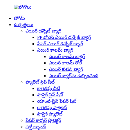
హోమ్
ఉత్పత్తులు
ఎయిర్ డన్నేజ్ బ్యాగ్
PP వోవెన్ ఎయిర్ డన్నేజ్ బ్యాగ్
పేపర్ ఎయిర్ డన్నేజ్ బ్యాగ్
ఎయిర్ కాలమ్ బ్యాగ్
ఎయిర్ కాలమ్ బ్యాగ్
ఎయిర్ కాలమ్ రోల్
ఎయిర్ కుషన్ బ్యాగ్
ఎయిర్ బ్యాగ్‌ను ఉబ్బించండి
ప్యాలెట్ స్లిప్ షీట్
కాగితపు చీటీ
ప్లాస్టిక్ స్లిప్ షీట్
యాంటీ-స్లిప్ పేపర్ షీట్
కాగితపు ప్యాలెట్
ప్లాస్టిక్ ప్యాలెట్
పేపర్ కార్నర్ ప్రొటెక్టర్
పట్టీ బ్యాండ్