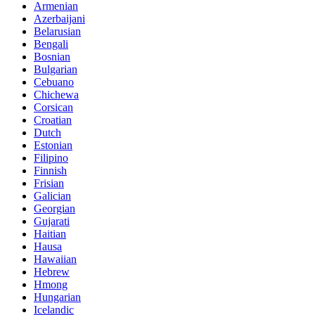
Armenian
Azerbaijani
Belarusian
Bengali
Bosnian
Bulgarian
Cebuano
Chichewa
Corsican
Croatian
Dutch
Estonian
Filipino
Finnish
Frisian
Galician
Georgian
Gujarati
Haitian
Hausa
Hawaiian
Hebrew
Hmong
Hungarian
Icelandic