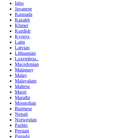
Igbo
Javanese
Kannada
Kazakh
Khmer
Kurdish
Kyrgyz
Latin
Latvian
Lithuanian
Luxembou..
Macedonian
Malagasy
Malay
Malayalam
Maltese
Maori
Marathi
Mongolian
Burmese
Nepali
Norwegian
Pashto
Persian
Punjabi