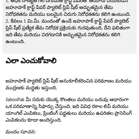
1. అధిక నాణ్యత గల దిగుమతి క్రాఫ్ట్ పేపర్‌తో తయారు చేయబడిన
జహూపాక్ క్రాఫ్ట్ పేపర్ ప్యాలెట్ స్లిప్ షీట్ అద్భుతమైన తేమ
నిరోధకతను మరియు బలమైన చిరుగు నిరోధకతను కలిగి ఉంటుంది.
2. కేవలం 1 మి.మీ. మందంతో ఉండే జహూపాక్ క్రాఫ్ట్ పేపర్ ప్యాలెట్
స్లిప్ షీట్ ప్రత్యేక తేమ నిరోధక ప్రక్రియకు గురవుతుంది, దీని ఫలితంగా
ఇది తేమ మరియు చిరగడానికి అద్భుతమైన నిరోధకతను కలిగి
ఉంటుంది.
ఎలా ఎంచుకోవాలి
జహూపాక్ ప్యాలెట్ స్లిప్ షీట్ అనుకూలీకరించిన పరిమాణం మరియు
ముద్రణకు మద్దతు ఇస్తుంది.
JahooPak మీ సరుకు యొక్క కొలతలు మరియు బరువు ఆధారంగా
ఒక పరిమాణాన్ని సిఫార్సు చేస్తుంది. ఇది వివిధ రకాల లిప్ మరియు
యాంగిల్ ఎంపికలు, ప్రింటింగ్ పద్ధతులు మరియు ఉపరితల ప్రాసెసింగ్
ఎంపికలను కూడా అందిస్తుంది.
మందం సూచన: