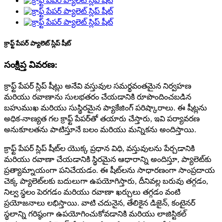
క్రాఫ్ట్ పేపర్ ప్యాలెట్ స్లిప్ షీట్
సంక్షిప్త వివరణ:
క్రాఫ్ట్ పేపర్ స్లిప్ షీట్లు అనేవి వస్తువుల సమర్థవంతమైన నిర్వహణ
మరియు రవాణాను సులభతరం చేయడానికి రూపొందించబడిన
బహుముఖ మరియు సుస్థిరమైన ప్యాకేజింగ్ పరిష్కారాలు. ఈ షీట్లను
అధిక-నాణ్యత గల క్రాఫ్ట్ పేపర్‌తో తయారు చేస్తారు, ఇవి పర్యావరణ
అనుకూలతను పాటిస్తూనే బలం మరియు మన్నికను అందిస్తాయి.
క్రాఫ్ట్ పేపర్ స్లిప్ షీట్‌ల యొక్క ప్రధాన విధి, వస్తువులను పేర్చడానికి
మరియు రవాణా చేయడానికి స్థిరమైన ఆధారాన్ని అందిస్తూ, ప్యాలెట్‌కు
ప్రత్యామ్నాయంగా పనిచేయడం. ఈ షీట్‌లను సాధారణంగా సాంప్రదాయ
చెక్క ప్యాలెట్‌లకు బదులుగా ఉపయోగిస్తారు, దీనివల్ల బరువు తగ్గడం,
నిల్వ స్థలం పెరగడం మరియు రవాణా ఖర్చులు తగ్గడం వంటి
ప్రయోజనాలు లభిస్తాయి. వాటి చదునైన, తేలికైన డిజైన్, కంటైనర్
స్థలాన్ని గరిష్ఠంగా ఉపయోగించుకోవడానికి మరియు లాజిస్టికల్