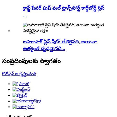
క్రాఫ్ట్ పేపర్ పుష్ పుల్ ట్రాన్స్‌పోర్ట్ కార్డ్‌బోర్డ్ స్లిప్
...
జహూపాక్ స్లిప్ షీట్: తేలికైనది, అయినా
అత్యంత దృఢమైనది...
సంప్రదింపులకు స్వాగతం
కొటేషన్ అభ్యర్థించండి