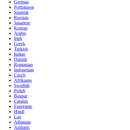
German
Portuguese
Spanish
Russian
Japanese
Korean
Arabic
Irish
Greek
Turkish
Italian
Danish
Romanian
Indonesian
Czech
Afrikaans
Swedish
Polish
Basque
Catalan
Esperanto
Hindi
Lao
Albanian
Amharic