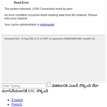
వెతకడానికి ఎంటర్ నొక్కండి లేదా
మూసివేయడానికి ESC నొక్కండి
English
French