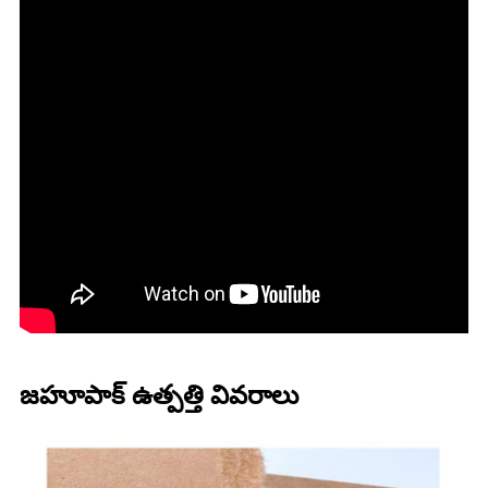
జహూపాక్ ఉత్పత్తి వివరాలు