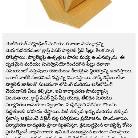
మెటీరియల్ హ్యాండ్లింగ్ మరియు రవాణా సామర్థ్యాన్ని
మెరుగుపరచడంలో క్రాఫ్ట్ పేపర్ ప్యాలెట్ స్లిప్ షీట్లు కీలక పాత్ర
పోషిస్తాయి. ప్యాలెట్లపై ఉత్పత్తుల పొరల మధ్య ఉంచినప్పుడు, ఈ
దృఢమైన మరియు పునర్వినియోగించదగిన షీట్లు రవాణా
సమయంలో వస్తువులు కదలకుండా కీలకమైన స్థిరత్వాన్ని అందిస్తాయి,
అలాగే వాటికి సంభవించే నష్టాన్ని నివారిస్తాయి. ఫోర్క్‌లిఫ్ట్‌లు లేదా
ప్యాలెట్ జాక్‌లతో సులభంగా లోడింగ్ మరియు అన్‌లోడింగ్
చేయడానికి వీలు కల్పిస్తూ, ఇవి కార్యాచరణ సామర్థ్యాన్ని
పెంచుతాయి. క్రాఫ్ట్ పేపర్ స్లిప్ షీట్ల యొక్క తేలికైన మరియు
పర్యావరణ అనుకూల స్వభావం, సుస్థిరమైన సరఫరా గొలుసు
పద్ధతులకు దోహదం చేస్తాయి. వీటి తక్కువ ఖర్చు మరియు తక్కువ
స్థలాన్ని ఆక్రమించే డిజైన్ వల్ల పరిశ్రమలు ప్రయోజనం పొందుతాయి.
పర్యావరణ బాధ్యతకు ప్రాధాన్యతనిస్తూ, క్రమబద్ధమైన లాజిస్టిక్స్ కోసం
ప్రయత్నించే వ్యాపారాలకు ఇవి ఒక ముఖ్యమైన భాగంగా నిలుస్తాయి.