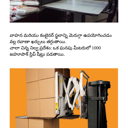
వాహన మరియు కంటైనర్ స్థలాన్ని మెరుగ్గా ఉపయోగించడం
వల్ల రవాణా ఖర్చులు తగ్గుతాయి.
చాలా చిన్న నిల్వ ప్రదేశం: ఒక ఘనపు మీటరులో 1000
జహూపాక్ స్లిప్ షీట్లు పడతాయి.