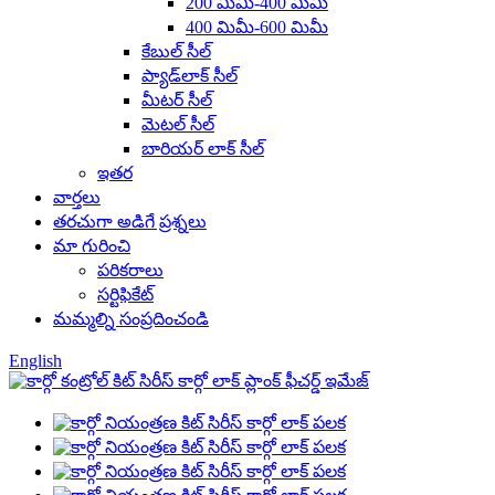
200 మిమీ-400 మిమీ
400 మిమీ-600 మిమీ
కేబుల్ సీల్
ప్యాడ్‌లాక్ సీల్
మీటర్ సీల్
మెటల్ సీల్
బారియర్ లాక్ సీల్
ఇతర
వార్తలు
తరచుగా అడిగే ప్రశ్నలు
మా గురించి
పరికరాలు
సర్టిఫికేట్
మమ్మల్ని సంప్రదించండి
English