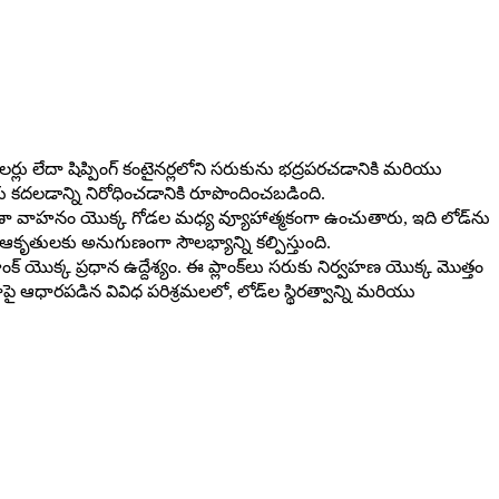
ు, ట్రైలర్లు లేదా షిప్పింగ్ కంటైనర్లలోని సరుకును భద్రపరచడానికి మరియు
 కదలడాన్ని నిరోధించడానికి రూపొందించబడింది.
రవాణా వాహనం యొక్క గోడల మధ్య వ్యూహాత్మకంగా ఉంచుతారు, ఇది లోడ్‌ను
ఆకృతులకు అనుగుణంగా సౌలభ్యాన్ని కల్పిస్తుంది.
క్ యొక్క ప్రధాన ఉద్దేశ్యం. ఈ ప్లాంక్‌లు సరుకు నిర్వహణ యొక్క మొత్తం
పై ఆధారపడిన వివిధ పరిశ్రమలలో, లోడ్‌ల స్థిరత్వాన్ని మరియు