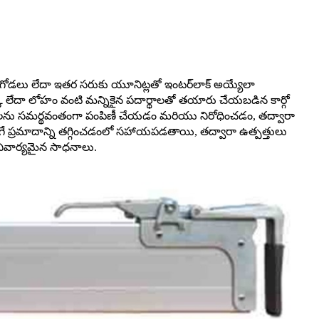
 గోడలు లేదా ఇతర సరుకు యూనిట్లతో ఇంటర్‌లాక్ అయ్యేలా
క్క లేదా లోహం వంటి మన్నికైన పదార్థాలతో తయారు చేయబడిన కార్గో
కులను సమర్థవంతంగా పంపిణీ చేయడం మరియు నిరోధించడం, తద్వారా
రిగే ప్రమాదాన్ని తగ్గించడంలో సహాయపడతాయి, తద్వారా ఉత్పత్తులు
 అనివార్యమైన సాధనాలు.