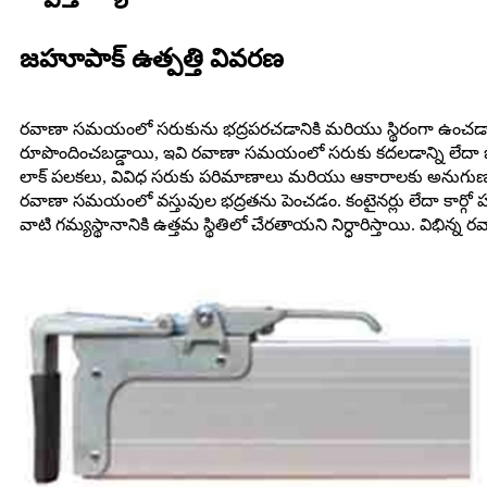
జహూపాక్ ఉత్పత్తి వివరణ
రవాణా సమయంలో సరుకును భద్రపరచడానికి మరియు స్థిరంగా ఉంచడానికి
రూపొందించబడ్డాయి, ఇవి రవాణా సమయంలో సరుకు కదలడాన్ని లేదా జరగడా
లాక్ పలకలు, వివిధ సరుకు పరిమాణాలు మరియు ఆకారాలకు అనుగుణంగ
రవాణా సమయంలో వస్తువుల భద్రతను పెంచడం. కంటైనర్లు లేదా కార్గో హో
వాటి గమ్యస్థానానికి ఉత్తమ స్థితిలో చేరతాయని నిర్ధారిస్తాయి. విభి