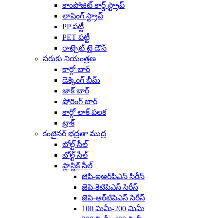
కాంపోజిట్ కార్డ్ స్ట్రాప్
లాషింగ్ స్ట్రాప్
PP పట్టీ
PET పట్టీ
రాట్చెట్ టై డౌన్
సరుకు నియంత్రణ
కార్గో బార్
డెక్కింగ్ బీమ్
జాక్ బార్
షోరింగ్ బార్
కార్గో లాక్ పలక
ట్రాక్
కంటైనర్ భద్రతా ముద్ర
బోల్ట్ సీల్
బోల్ట్ సీల్
ప్లాస్టిక్ సీల్
జెపి-ఇఆర్‌పిఎస్ సిరీస్
జెపి-కెటిపిఎస్ సిరీస్
జెపి-ఆర్‌టిపిఎస్ సిరీస్
100 మిమీ-200 మిమీ