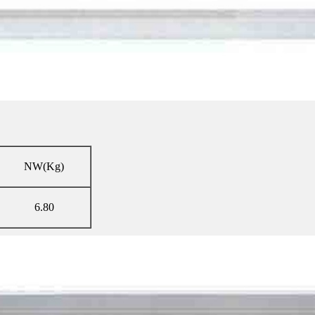
NW(Kg)
6.80