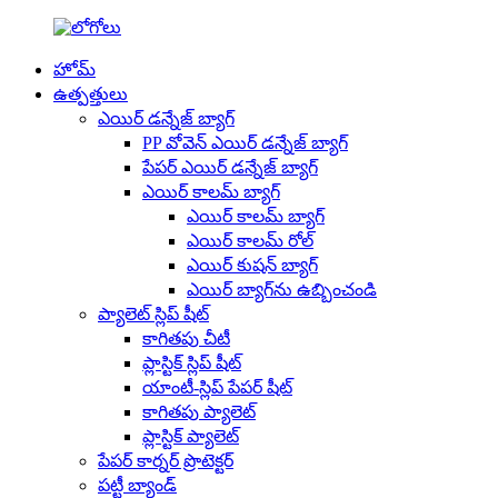
హోమ్
ఉత్పత్తులు
ఎయిర్ డన్నేజ్ బ్యాగ్
PP వోవెన్ ఎయిర్ డన్నేజ్ బ్యాగ్
పేపర్ ఎయిర్ డన్నేజ్ బ్యాగ్
ఎయిర్ కాలమ్ బ్యాగ్
ఎయిర్ కాలమ్ బ్యాగ్
ఎయిర్ కాలమ్ రోల్
ఎయిర్ కుషన్ బ్యాగ్
ఎయిర్ బ్యాగ్‌ను ఉబ్బించండి
ప్యాలెట్ స్లిప్ షీట్
కాగితపు చీటీ
ప్లాస్టిక్ స్లిప్ షీట్
యాంటీ-స్లిప్ పేపర్ షీట్
కాగితపు ప్యాలెట్
ప్లాస్టిక్ ప్యాలెట్
పేపర్ కార్నర్ ప్రొటెక్టర్
పట్టీ బ్యాండ్