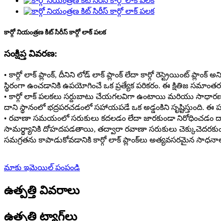
కార్గో నియంత్రణ కిట్ సిరీస్ కార్గో లాక్ పలక
సంక్షిప్త వివరణ:
• కార్గో లాక్ ప్లాంక్, దీనిని లోడ్ లాక్ ప్లాంక్ లేదా కార్గో రెస్ట్రెయింట్ 
స్థిరంగా ఉంచడానికి ఉపయోగించే ఒక ప్రత్యేక పరికరం. ఈ క్షితిజ సమ
• కార్గో లాక్ పలకలు సర్దుబాటు చేయగలవిగా ఉంటాయి మరియు సాధారణంగా
దాని స్థానంలో భద్రపరచడంలో సహాయపడే ఒక అడ్డంకిని సృష్టిస్తుంది. ఈ 
• రవాణా సమయంలో సరుకులు కదలడం లేదా జారకుండా నిరోధించడం ద్వారా వాటి 
సామర్థ్యానికి దోహదపడతాయి, తద్వారా రవాణా సరుకులు చెక్కుచెదరకుండా,
సమగ్రతను కాపాడుకోవడానికి కార్గో లాక్ ప్లాంక్‌లు అత్యవసరమైన సాధనా
మాకు ఇమెయిల్ పంపండి
ఉత్పత్తి వివరాలు
ఉత్పత్తి ట్యాగ్‌లు