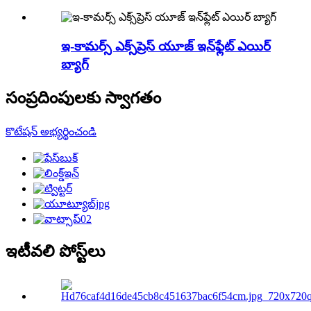
ఇ-కామర్స్ ఎక్స్‌ప్రెస్ యూజ్ ఇన్‌ఫ్లేట్ ఎయిర్
బ్యాగ్
సంప్రదింపులకు స్వాగతం
కొటేషన్ అభ్యర్థించండి
ఇటీవలి పోస్ట్‌లు