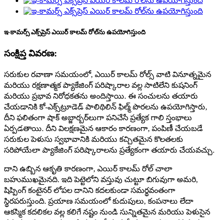
ఇ-కామర్స్ ఎక్స్‌ప్రెస్ ఎయిర్ కాలమ్ రోల్‌ను ఉపయోగిస్తుంది
సంక్షిప్త వివరణ:
సరుకుల రవాణా సమయంలో, ఎయిర్ కాలమ్ రోల్స్ వాటి వినూత్నమైన
మరియు రక్షణాత్మక ప్యాకేజింగ్ పరిష్కారాల వల్ల సాటిలేని కుషనింగ్
మరియు ప్రభావ నిరోధకతను అందిస్తాయి. ఈ సంచులను తయారు
చేయడానికి కో-ఎక్స్‌ట్రూడెడ్ పాలిథిలిన్ ఫిల్మ్ పొరలను ఉపయోగిస్తారు,
దీని ఫలితంగా షాక్ అబ్జార్బర్‌లుగా పనిచేసే ప్రత్యేక గాలి స్తంభాలు
ఏర్పడతాయి. దీని విలక్షణమైన ఆకారం కారణంగా, పంపిణీ చేయబడే
సరుకుల పెళుసు స్వభావానికి మరియు కచ్చితమైన కొలతలకు
సరిపోయేలా ప్యాకేజింగ్ పరిష్కారాలను ప్రత్యేకంగా తయారు చేయవచ్చు.
దాని ఉబ్బిన ఆకృతి కారణంగా, ఎయిర్ కాలమ్ రోల్ చాలా
బహుముఖమైనది. ఇది పెట్టెలోని వస్తువు చుట్టూ బిగువుగా అమరి,
షిప్పింగ్ కంటైనర్ లోపల దానిని కదలకుండా సమర్థవంతంగా
స్థిరపరుస్తుంది. ప్రయాణ సమయంలో కుదుపులు, కంపనాలు లేదా
ఆకస్మిక కదలికల వల్ల కలిగే నష్టం నుండి సున్నితమైన మరియు పెళుసైన