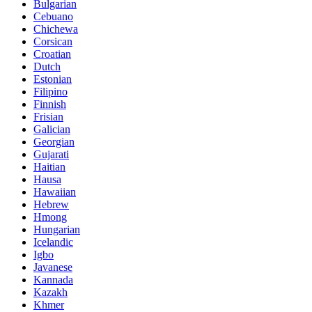
Bulgarian
Cebuano
Chichewa
Corsican
Croatian
Dutch
Estonian
Filipino
Finnish
Frisian
Galician
Georgian
Gujarati
Haitian
Hausa
Hawaiian
Hebrew
Hmong
Hungarian
Icelandic
Igbo
Javanese
Kannada
Kazakh
Khmer