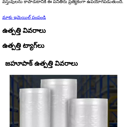
వస్తువులను కాపాడటానికి ఈ పనితీరు ప్రత్యేకంగా ఉపయోగపడుతుంది.
మాకు ఇమెయిల్ పంపండి
ఉత్పత్తి వివరాలు
ఉత్పత్తి ట్యాగ్‌లు
జహూపాక్ ఉత్పత్తి వివరాలు