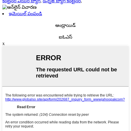
కంటైనర్ ఎయిర్ బ్యాగ్
,
డన్నేజ్ బ్యాగ్ కంటైనర్
,
ఇమెయిల్ పంపండి
ఆండ్రాయిడ్
ఐఓఎస్
x