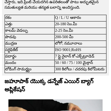
చేస్తారు, ఇది ప్రింట్ చేయదగిన ఉపరితలంతో పాటు అద్భుతమైన
సమతుల్యత మరియు తన్యత బలాన్ని అందిస్తుంది.
రకం
Q / L / U ఆకారం
ఎత్తు
20-180 సెం.మీ
కాలమ్ వెడల్పు
2-25 సెం.మీ
పొడవు
200-500 మీ
ముద్రణ
లోగో; నమూనాలు
సర్టిఫికేట్
ISO 9001;RoHS
పదార్థం
7 ప్లై నైలాన్ కో-ఎక్స్‌ట్రూడెడ్
మందం
50 / 60 / 75 / 100 మైక్రాన్
లోడింగ్ సామర్థ్యం
300 కిలోలు / చదరపు కిలోమీటరు
జహూపాక్ యొక్క డన్నేజ్ ఎయిర్ బ్యాగ్
అప్లికేషన్