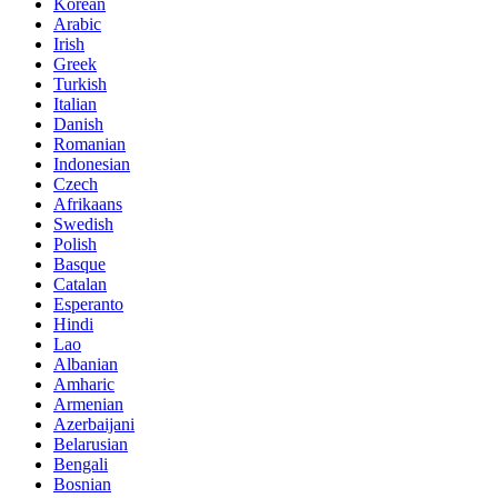
Korean
Arabic
Irish
Greek
Turkish
Italian
Danish
Romanian
Indonesian
Czech
Afrikaans
Swedish
Polish
Basque
Catalan
Esperanto
Hindi
Lao
Albanian
Amharic
Armenian
Azerbaijani
Belarusian
Bengali
Bosnian