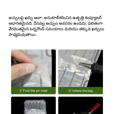
అచ్చులపై ఖర్చు ఆదా: అనుకూలీకరించిన ఉత్పత్తి కంప్యూటర్
ఆధారితమైనది, దీనివల్ల అచ్చుల అవసరం ఉండదు, ఫలితంగా
వేగవంతమైన టర్నరౌండ్ సమయాలు మరియు తక్కువ ఖర్చులు
సాధ్యమవుతాయి.