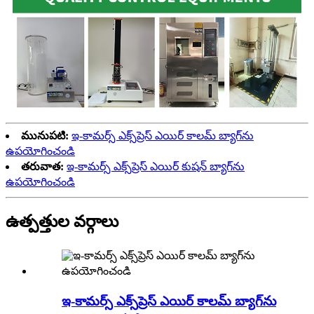
మునుపటి:
ఇ-కామర్స్ ఎక్స్‌ప్రెస్ ఎయిర్ కాలమ్ బ్యాగ్‌ను
ఉపయోగించండి
తరువాత:
ఇ-కామర్స్ ఎక్స్‌ప్రెస్ ఎయిర్ కుషన్ బ్యాగ్‌ను
ఉపయోగించండి
ఉత్పత్తుల వర్గాలు
ఇ-కామర్స్ ఎక్స్‌ప్రెస్ ఎయిర్ కాలమ్ బ్యాగ్‌ను