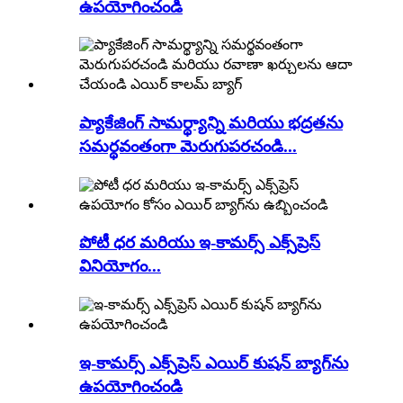
ఉపయోగించండి
ప్యాకేజింగ్ సామర్థ్యాన్ని మరియు భద్రతను
సమర్థవంతంగా మెరుగుపరచండి...
పోటీ ధర మరియు ఇ-కామర్స్ ఎక్స్‌ప్రెస్
వినియోగం...
ఇ-కామర్స్ ఎక్స్‌ప్రెస్ ఎయిర్ కుషన్ బ్యాగ్‌ను
ఉపయోగించండి