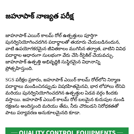
జహూపాక్ నాణ్యత పరీక్ష
జాహూపాక్ ఎయిర్ కాలమ్ రోల్ ఉత్పత్తులు పూర్తిగా
పునర్వినియోగించదగిన పదార్థాలతో తయారు చేయబడినందున,
వాటి ఉపయోగకరమైన జీవితకాలం ముగిసిన తర్వాత, వాటిని వివిధ
పదార్థాల ఆధారంగా సులభంగా వేరు చేసి రీసైకిల్ చేయవచ్చు.
జాహూపాక్ ఉత్పత్తి అభివృద్ధికి సుస్థిరమైన విధానాన్ని
ప్రోత్సహిస్తుంది.
SGS పరీక్షల ప్రకారం, జహూపాక్ ఎయిర్ కాలమ్ రోల్‌లోని నిర్మాణ
పదార్థాలు మండించినప్పుడు విషరహితమైనవి, భార లోహాలు లేనివి
మరియు పునర్వినియోగించదగిన ఉత్పత్తుల ఏడవ వర్గం కిందకు
వస్తాయి. జహూపాక్ ఎయిర్ కాలమ్ రోల్ బలమైన కుదుపుల నుండి
రక్షణను అందిస్తుంది మరియు తేమ, నీరు చొరబడని నిరోధకతతో
పాటు పర్యావరణ అనుకూలమైనది కూడా.